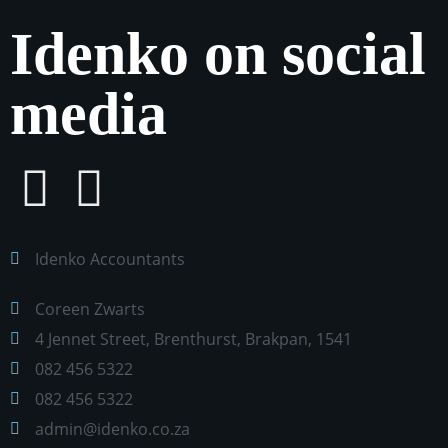
Idenko on social
media
Idenko Accountants
Coreen Zwarts
4 Jennet Street, Brenthurst, Brakpan, 1541
082 456 5322
082 456 5322
admin@idenko.co.za